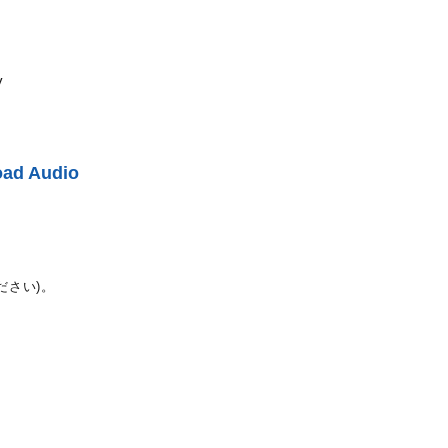
y
ad Audio
ださい)。