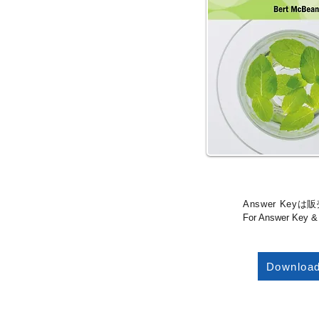
Answer Key
は
販
For Answer Key & 
Download