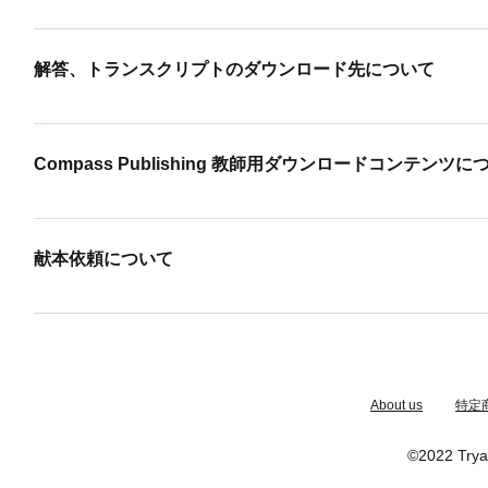
お客様からCD の再生不良についてお問い合わせがあった場合
認ください ① ご使用のCD プレイヤーがMP3 に対応しているか
解答、トランスクリプトのダウンロード先について
CD プレイヤーまたはパソコンで再生可能です。 MP3 非対
イヤーがMP3 に対応しているかご確認願います。また、パ
Compass Publishing 教材 出版社ウェブサイトからダウンロード可
んでも設定によっては自動再生されない場合がございますので
ブサイトからダウンロード可能です。 教材毎にウェブサイトがございま
MP3 対応プレイヤー・パソコンでも使用出来ない場合は、C
Compass Publishing 教師用ダウンロードコンテンツに
わせ願います。
は、株式会社三善様へご依頼願います。 MP3 対応プレイヤー
方法で音声を利用いただくようご案内願います。 ① パソコン
Compass Publishing ウェブサイトのダウンロード
ブサイトにアクセスし、音声ファイルをお持ちの端末にダウンロードし
教師用アカウントを登録・ログインするとダウンロードするこ
献本依頼について
ダウンロード可能です。(www.compasspub.com) Seed
参照ください。 教師用アカウント作成方法 (PDF)
ェブサイトがございますので、当社宛（contact@tryalogue
恐れ入りますが、当社はCompass Publishing 社・See
社三善様になります。 お手数をお掛けしますが、献本のご依
用テキスト発注の際に、献本希望冊数をご連絡願います。 な
たら当社宛にお申し付けください。
​About us
特定
©2022 Trya